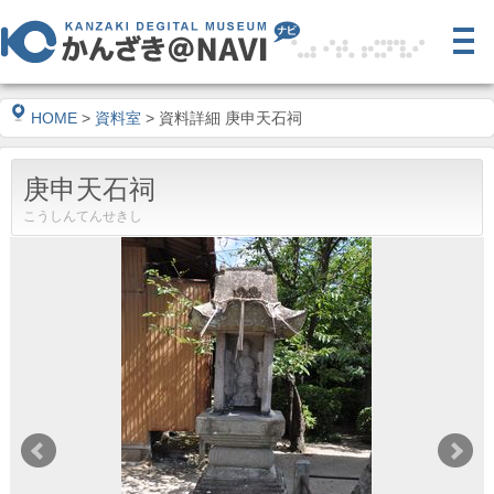
HOME
>
資料室
> 資料詳細 庚申天石祠
庚申天石祠
こうしんてんせきし