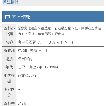
keyboard_arrow_down
関連情報
speaker_notes
基本情報
資料の
歴史文化遺産 > 建造物・石造構造物 > 信仰関係石造構造
分類
物 > 文字塔・信仰形態 > 庚申塔
名称
庚申天石祠(こうしんてんせきし)
所在地
神埼町 神埼 三丁目
場所
櫛田宮内
年代
江戸 寛政7年 (1795年)
年代根
銘文による
拠
指定区
--
分
資料番
3476