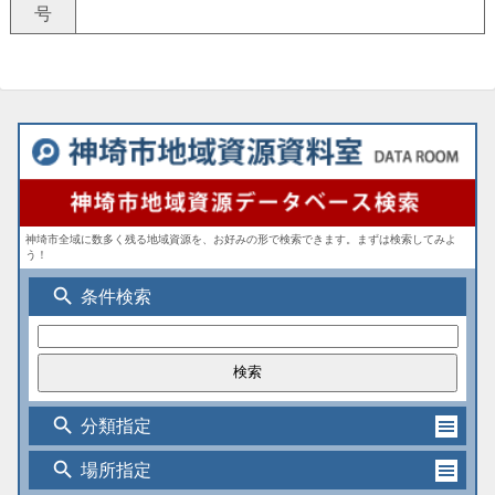
号
神埼市全域に数多く残る地域資源を、お好みの形で検索できます。まずは検索してみよ
う！
search
条件検索
search
分類指定
search
場所指定