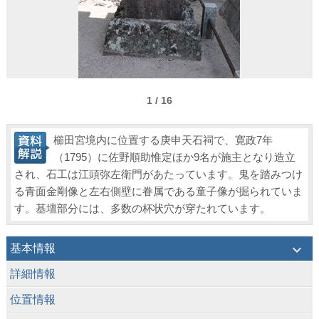
1 / 16
櫛田宮境内に位置する庚申天石祠で、寛政7年
（1795）に佐野順助惟定ほか9名が施主となり造立
され、石工は江頭弥左衛門があたっています。鬼を踏みつけ
る青面金剛像と左右側壁に眷属である童子像が掘られていま
す。基壇部分には、多数の杯状穴が穿たれています。
keyboard_arrow_down
基本情報
keyboard_arrow_down
詳細情報
keyboard_arrow_down
位置情報