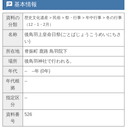
speaker_notes
基本情報
資料の
歴史文化遺産 > 民俗 > 祭・行事 > 年中行事 > 冬の行事
分類
（12・1・2月）
名称
後鳥羽上皇命日祭(ごとばじょうこうめいにちさ
い)
所在地
脊振町 鹿路 鳥羽院下
場所
後鳥羽神社で行われる。
年代
-- --年 (0年)
年代根
--
拠
指定区
--
分
資料番
526
号