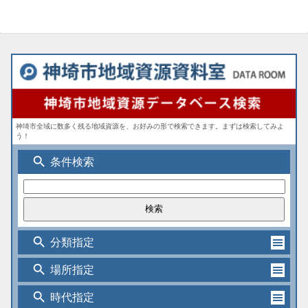
神埼市全域に数多く残る地域資源を、お好みの形で検索できます。まずは検索してみよ
う！
search
条件検索
search
分類指定
search
場所指定
search
時代指定