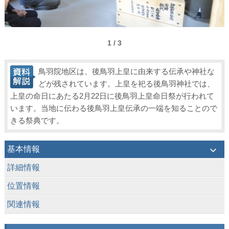
1 / 3
鳥羽院地区は、後鳥羽上皇に由来する伝承や神社な
どが残されています。上皇を祀る後鳥羽神社では、
上皇の命日にあたる2月22日に後鳥羽上皇命日祭が行われて
います。当地に伝わる後鳥羽上皇伝承の一端を知ることので
きる祭典です。
keyboard_arrow_down
基本情報
keyboard_arrow_down
詳細情報
keyboard_arrow_down
位置情報
keyboard_arrow_down
関連情報