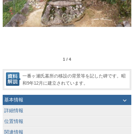
1 / 4
一番ヶ瀬氏墓所の移設の背景等を記した碑です。昭
和9年12月に建立されています。
keyboard_arrow_down
基本情報
keyboard_arrow_down
詳細情報
keyboard_arrow_down
位置情報
keyboard_arrow_down
関連情報