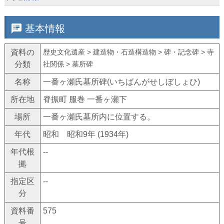
speaker_notes
基本情報
資料の
歴史文化遺産 > 建造物・石造構造物 > 碑・記念碑 > 寺
分類
社関係 > 墓所碑
名称
一番ヶ瀬氏墓所碑(いちばんがせしぼしょひ)
所在地
脊振町 服巻 一番ヶ瀬下
場所
一番ヶ瀬氏墓所内に位置する。
年代
昭和 昭和9年 (1934年)
年代根
--
拠
指定区
--
分
資料番
575
号