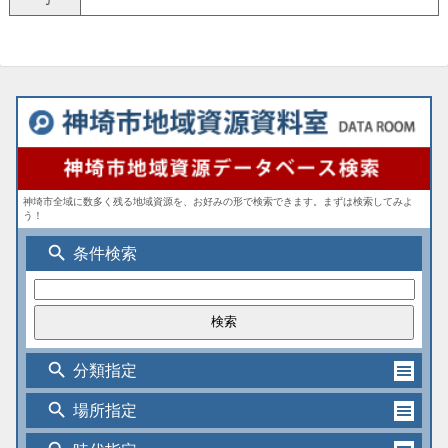
神埼市全域に数多く残る地域資源を、お好みの形で検索できます。まずは検索してみよ
う！
search
条件検索
search
分類指定
search
場所指定