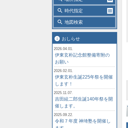
search
時代指定
search
地図検索
info
おしらせ
2026.04.01.
伊東玄朴記念館整備寄附の
お願い
2026.02.01.
伊東玄朴生誕225年祭を開催
します！
2025.11.07.
吉田絃二郎生誕140年祭を開
催します。
2025.09.22.
令和７年度 神埼塾を開催し
ます。