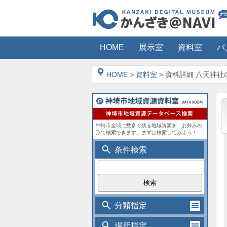
HOME
展示室
資料室
パ
HOME
>
資料室
> 資料詳細 八天神社
神埼市全域に数多く残る地域資源を、お好みの
形で検索できます。まずは検索してみよう！
search
条件検索
search
分類指定
search
場所指定