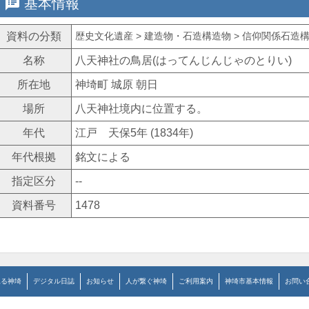
speaker_notes
基本情報
資料の分類
歴史文化遺産 > 建造物・石造構造物 > 信仰関係石造構造
名称
八天神社の鳥居(はってんじんじゃのとりい)
所在地
神埼町 城原 朝日
場所
八天神社境内に位置する。
年代
江戸 天保5年 (1834年)
年代根拠
銘文による
指定区分
--
資料番号
1478
見る神埼
デジタル日誌
お知らせ
人が繋ぐ神埼
ご利用案内
神埼市基本情報
お問い