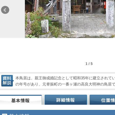
1 / 5
本鳥居は、親王御成婚記念として昭和35年に建立されて
の年号があり、元脊振町の一番ヶ瀬の高良大明神の鳥居