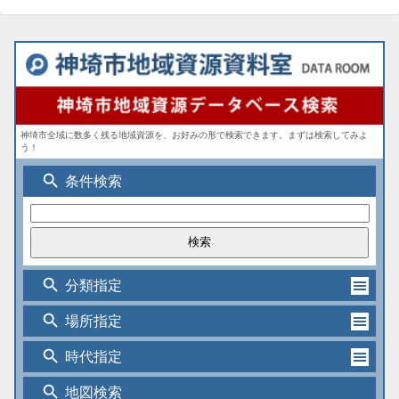
神埼市全域に数多く残る地域資源を、お好みの形で検索できます。まずは検索してみよ
う！
search
条件検索
search
分類指定
search
場所指定
search
時代指定
search
地図検索