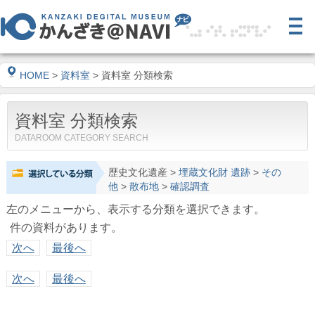
HOME
>
資料室
> 資料室 分類検索
資料室 分類検索
DATAROOM CATEGORY SEARCH
歴史文化遺産
>
埋蔵文化財 遺跡
>
その
他
>
散布地
>
確認調査
左のメニューから、表示する分類を選択できます。
件の資料があります。
次へ
最後へ
次へ
最後へ