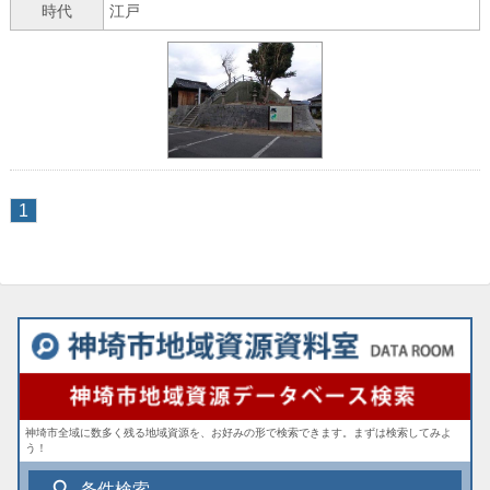
時代
江戸
1
神埼市全域に数多く残る地域資源を、お好みの形で検索できます。まずは検索してみよ
う！
search
条件検索