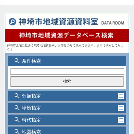
神埼市全域に数多く残る地域資源を、お好みの形で検索できます。まずは検索してみよ
う！
search
条件検索
search
分類指定
search
場所指定
search
時代指定
search
地図検索