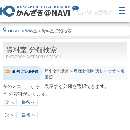
HOME
>
資料室
> 資料室 分類検索
資料室 分類検索
DATAROOM CATEGORY SEARCH
歴史文化遺産
>
埋蔵文化財 遺跡
>
古墳
>
集
落跡
左のメニューから、表示する分類を選択できます。
件の資料があります。
次へ
最後へ
次へ
最後へ