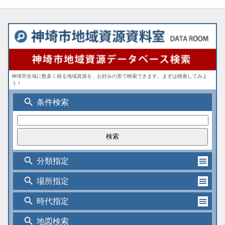
神埼市全域に数多く残る地域資源を、お好みの形で検索できます。まずは検索してみよ
う！
search
条件検索
search
分類指定
search
場所指定
search
時代指定
search
地図検索