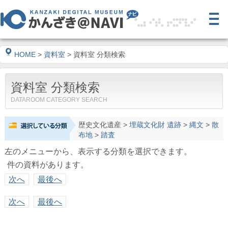
HOME
>
資料室
> 資料室 分類検索
資料室 分類検索
DATAROOM CATEGORY SEARCH
歴史文化遺産
>
埋蔵文化財 遺跡
>
縄文
>
散
布地
>
踏査
左のメニューから、表示する分類を選択できます。
件の資料があります。
次へ
最後へ
次へ
最後へ