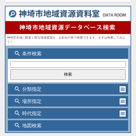
神埼市全域に数多く残る地域資源を、お好みの形で検索できます。まずは検索してみよ
う！
search
条件検索
search
分類指定
search
場所指定
search
時代指定
search
地図検索