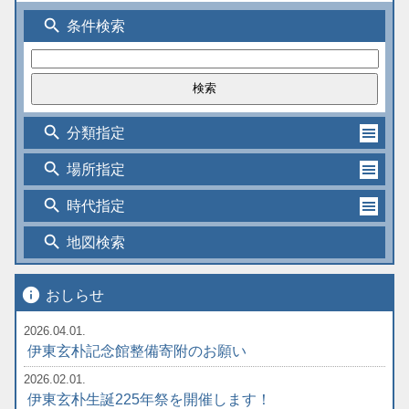
search
条件検索
search
分類指定
search
場所指定
search
時代指定
search
地図検索
info
おしらせ
2026.04.01.
伊東玄朴記念館整備寄附のお願い
2026.02.01.
伊東玄朴生誕225年祭を開催します！