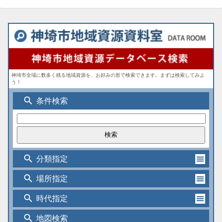
神埼市全域に数多く残る地域資源を、お好みの形で検索できます。まずは検索してみよ
う！
search
条件検索
search
分類指定
search
場所指定
search
時代指定
search
地図検索