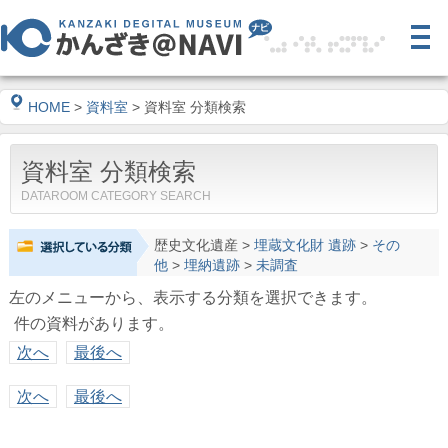
HOME
>
資料室
> 資料室 分類検索
資料室 分類検索
DATAROOM CATEGORY SEARCH
歴史文化遺産
>
埋蔵文化財 遺跡
>
その
他
>
埋納遺跡
>
未調査
左のメニューから、表示する分類を選択できます。
件の資料があります。
次へ
最後へ
次へ
最後へ