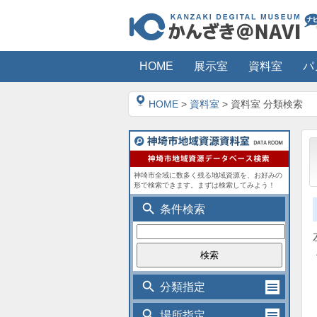
HOME
展示室
資料室
パ
HOME
>
資料室
> 資料室 分類検索
神埼市全域に数多く残る地域資源を、お好みの
形で検索できます。まずは検索してみよう！
search
条件検索
search
分類指定
search
場所指定