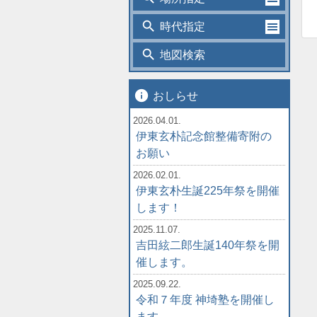
search
時代指定
search
地図検索
info
おしらせ
2026.04.01.
伊東玄朴記念館整備寄附の
お願い
2026.02.01.
伊東玄朴生誕225年祭を開催
します！
2025.11.07.
吉田絃二郎生誕140年祭を開
催します。
2025.09.22.
令和７年度 神埼塾を開催し
ます。