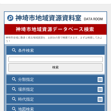
神埼市全域に数多く残る地域資源を、お好みの形で検索できます。まずは検索してみよ
う！
search
条件検索
search
分類指定
search
場所指定
search
時代指定
search
地図検索