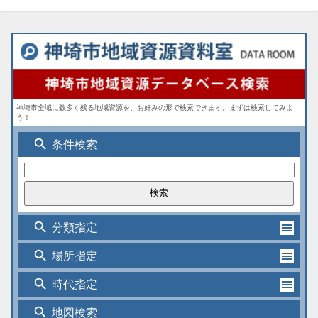
神埼市全域に数多く残る地域資源を、お好みの形で検索できます。まずは検索してみよ
う！
search
条件検索
search
分類指定
search
場所指定
search
時代指定
search
地図検索