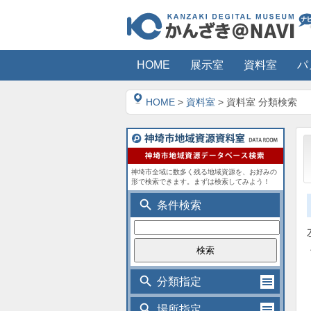
HOME
展示室
資料室
パ
HOME
>
資料室
> 資料室 分類検索
神埼市全域に数多く残る地域資源を、お好みの
形で検索できます。まずは検索してみよう！
search
条件検索
search
分類指定
search
場所指定