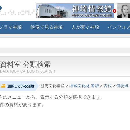
ノラマ神埼
映像で見る神埼
人が繋ぐ神埼
インフォ
資料室 分類検索
DATAROOM CATEGORY SEARCH
歴史文化遺産
>
埋蔵文化財 遺跡
>
古代
>
僧坊跡
左のメニューから、表示する分類を選択できます。
件の資料があります。