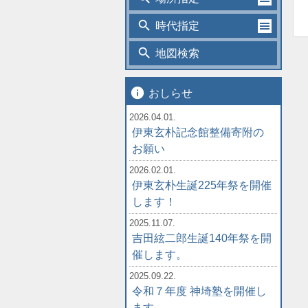
search
時代指定
search
地図検索
info
おしらせ
2026.04.01.
伊東玄朴記念館整備寄附の
お願い
2026.02.01.
伊東玄朴生誕225年祭を開催
します！
2025.11.07.
吉田絃二郎生誕140年祭を開
催します。
2025.09.22.
令和７年度 神埼塾を開催し
ます。