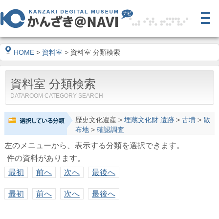
HOME
>
資料室
> 資料室 分類検索
資料室 分類検索
DATAROOM CATEGORY SEARCH
歴史文化遺産
>
埋蔵文化財 遺跡
>
古墳
>
散
布地
>
確認調査
左のメニューから、表示する分類を選択できます。
件の資料があります。
最初
前へ
次へ
最後へ
最初
前へ
次へ
最後へ