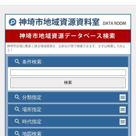
神埼市全域に数多く残る地域資源を、お好みの形で検索できます。まずは検索してみよ
う！
search
条件検索
search
分類指定
search
場所指定
search
時代指定
search
地図検索