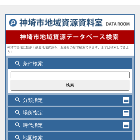
神埼市全域に数多く残る地域資源を、お好みの形で検索できます。まずは検索してみよ
う！
search
条件検索
search
分類指定
search
場所指定
search
時代指定
search
地図検索