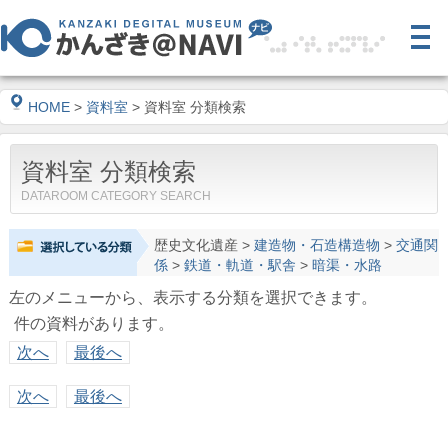
HOME
>
資料室
> 資料室 分類検索
資料室 分類検索
DATAROOM CATEGORY SEARCH
歴史文化遺産
>
建造物・石造構造物
>
交通関
係
>
鉄道・軌道・駅舎
>
暗渠・水路
左のメニューから、表示する分類を選択できます。
件の資料があります。
次へ
最後へ
次へ
最後へ