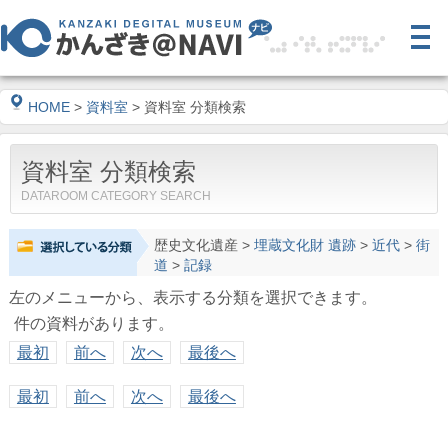
HOME
>
資料室
> 資料室 分類検索
資料室 分類検索
DATAROOM CATEGORY SEARCH
歴史文化遺産
>
埋蔵文化財 遺跡
>
近代
>
街
道
>
記録
左のメニューから、表示する分類を選択できます。
件の資料があります。
最初
前へ
次へ
最後へ
最初
前へ
次へ
最後へ