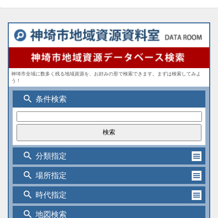
神埼市全域に数多く残る地域資源を、お好みの形で検索できます。まずは検索してみよ
う！
search
条件検索
search
分類指定
search
場所指定
search
時代指定
search
地図検索